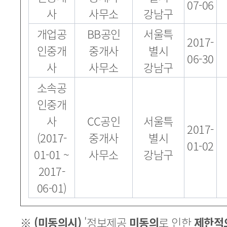
07-06
사
사무소
강남구
개업공
BB공인
서울특
2017-
인중개
중개사
별시
06-30
사
사무소
강남구
소속공
인중개
사
CC공인
서울특
2017-
(2017-
중개사
별시
01-02
01-01 ~
사무소
강남구
2017-
06-01)
※
(미동의시)
'정보제공
미동의
로 인한
제한적