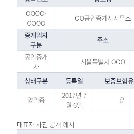
OOOO-
OO공인중개사사무소
OOOO
중개업자
주소
구분
공인중개
서울특별시 OOO
사
상태구분
등록일
보증보험유
2017년 7
영업중
유
월 6일
대표자 사진 공개 예시